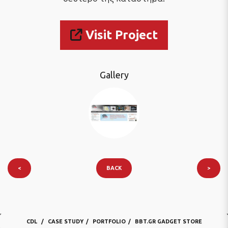
Visit Project
Gallery
<
BACK
>
CDL
CASE STUDY
PORTFOLIO
BBT.GR GADGET STORE