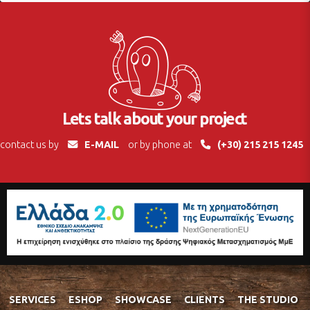
Lets talk about your project
contact us by
E-MAIL
or by phone at
(+30) 215 215 1245
SERVICES
ESHOP
SHOWCASE
CLIENTS
THE STUDIO