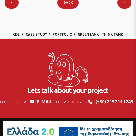
<
BACK
>
CDL
CASE STUDY
PORTFOLIO
GREENTANK | THINK TANK
Lets talk about your project
contact us by
E-MAIL
or by phone at
(+30) 215 215 1245